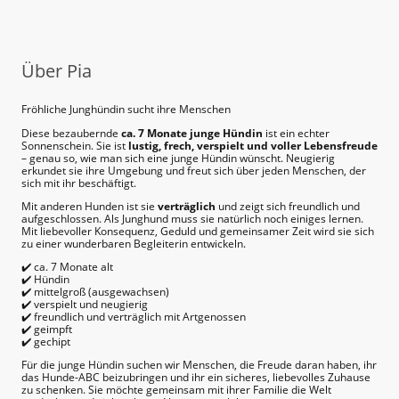
Über Pia
Fröhliche Junghündin sucht ihre Menschen
Diese bezaubernde
ca. 7 Monate junge Hündin
ist ein echter
Sonnenschein. Sie ist
lustig, frech, verspielt und voller Lebensfreude
– genau so, wie man sich eine junge Hündin wünscht. Neugierig
erkundet sie ihre Umgebung und freut sich über jeden Menschen, der
sich mit ihr beschäftigt.
Mit anderen Hunden ist sie
verträglich
und zeigt sich freundlich und
aufgeschlossen. Als Junghund muss sie natürlich noch einiges lernen.
Mit liebevoller Konsequenz, Geduld und gemeinsamer Zeit wird sie sich
zu einer wunderbaren Begleiterin entwickeln.
✔️ ca. 7 Monate alt
✔️ Hündin
✔️ mittelgroß (ausgewachsen)
✔️ verspielt und neugierig
✔️ freundlich und verträglich mit Artgenossen
✔️ geimpft
✔️ gechipt
Für die junge Hündin suchen wir Menschen, die Freude daran haben, ihr
das Hunde-ABC beizubringen und ihr ein sicheres, liebevolles Zuhause
zu schenken. Sie möchte gemeinsam mit ihrer Familie die Welt