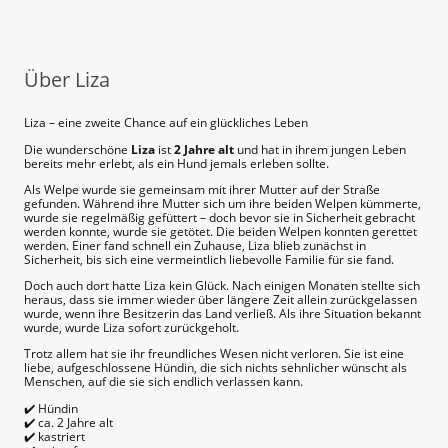
Über Liza
Liza – eine zweite Chance auf ein glückliches Leben
Die wunderschöne
Liza
ist
2 Jahre alt
und hat in ihrem jungen Leben
bereits mehr erlebt, als ein Hund jemals erleben sollte.
Als Welpe wurde sie gemeinsam mit ihrer Mutter auf der Straße
gefunden. Während ihre Mutter sich um ihre beiden Welpen kümmerte,
wurde sie regelmäßig gefüttert – doch bevor sie in Sicherheit gebracht
werden konnte, wurde sie getötet. Die beiden Welpen konnten gerettet
werden. Einer fand schnell ein Zuhause, Liza blieb zunächst in
Sicherheit, bis sich eine vermeintlich liebevolle Familie für sie fand.
Doch auch dort hatte Liza kein Glück. Nach einigen Monaten stellte sich
heraus, dass sie immer wieder über längere Zeit allein zurückgelassen
wurde, wenn ihre Besitzerin das Land verließ. Als ihre Situation bekannt
wurde, wurde Liza sofort zurückgeholt.
Trotz allem hat sie ihr freundliches Wesen nicht verloren. Sie ist eine
liebe, aufgeschlossene Hündin, die sich nichts sehnlicher wünscht als
Menschen, auf die sie sich endlich verlassen kann.
✔️ Hündin
✔️ ca. 2 Jahre alt
✔️ kastriert